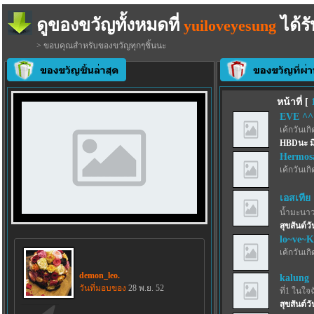
ดูของขวัญทั้งหมดที่
ได้รั
yuiloveyesung
> ขอบคุณสำหรับของขวัญทุกๆชิ้นนะ
หน้าที่ [
EVE ^^ 
เค้กวันเกิด
HBDนะ ม
Hermos
เค้กวันเกิด
เอสเทีย
น้ำมะนาว
สุขสันต์วั
lo~ve~
เค้กวันเกิด
demon_leo.
kalung
วันที่มอบของ
28 พ.ย. 52
ที่1 ในใจ
สุขสันต์ว