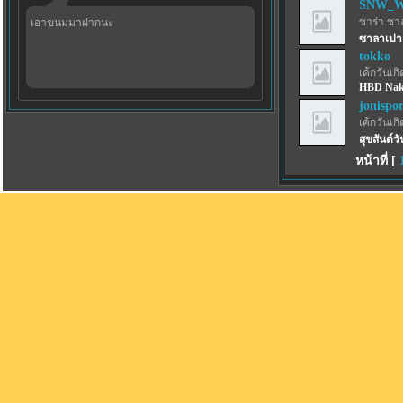
SNW_W
ซาร่า ซา
เอาขนมมาฝากนะ
ซาลาเปาเ
tokko
เค้กวันเกิด
HBD Na
jonispo
เค้กวันเกิด
สุขสันต์ว
หน้าที่ [