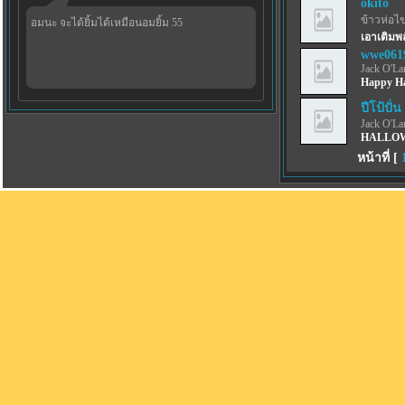
okito
ข้าวห่อไข
อมนะ จะได้ยิ้มได้เหมือนอมยิ้ม 55
เอาเติมพ
wwe061
Jack O'La
Happy Ha
ปีโป้ปั่น
Jack O'La
HALLOW
หน้าที่ [