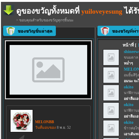
ดูของขวัญทั้งหมดที่
ได้รั
yuiloveyesung
> ขอบคุณสำหรับของขวัญทุกๆชิ้นนะ
หน้าที่ [
shineew
ขนมตาล 
หม่ำๆ
MELO
อมยิ้มสีรุ้ง
อมนะ จะได
okito
นาฬิกาบ
อย่าลืมเอ
okito
นาฬิกาบ
อย่าลืมเอ
MELONBB
okito
วันที่มอบของ
8 พ.ย. 52
ข้าวห่อไข
เอาเติมพ