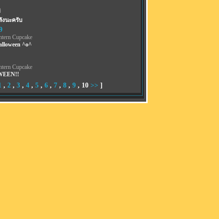
่
ลังนะครับ
9
ntern Cupcake
lloween ^o^
ntern Cupcake
EEN!!
1
,
2
,
3
,
4
,
5
,
6
,
7
,
8
,
9
,
10
>>
]