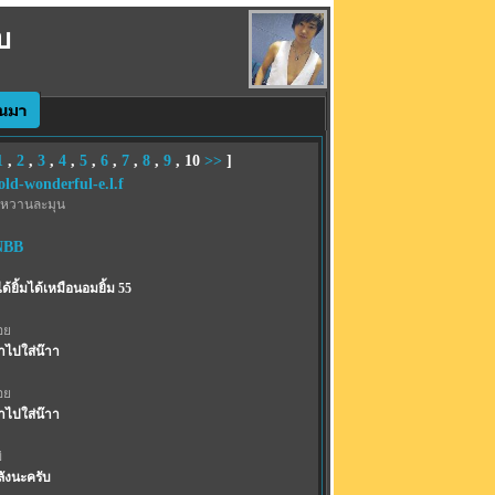
บ
1
,
2
,
3
,
4
,
5
,
6
,
7
,
8
,
9
,
10
>>
]
old-wonderful-e.l.f
หวานละมุน
NBB
้ยิ้มได้เหมือนอมยิ้ม 55
อย
าไปใส่น๊าา
อย
าไปใส่น๊าา
่
ลังนะครับ