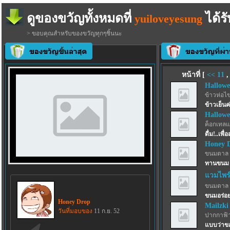
ดูของขวัญทั้งหมดที่
ได้รั
yuiloveyesung
> ขอบคุณสำหรับของขวัญทุกๆชิ้นนะ
หน้าที่ [
<<
11
Hallowe
ข้าวห่อไข
ข้าวเย็นค
Hallowe
ค็อกเทลแ
ดื่ม!..เพื
Honey 
ขนมตาล 
ทานขนม ก
แวมไพร์
ขนมตาล 
ขนมอร่อ
Honey Drop
Mailzki
วันที่มอบของ
11 ก.ย. 52
ปากกาฟ้
แบบว่าขอ