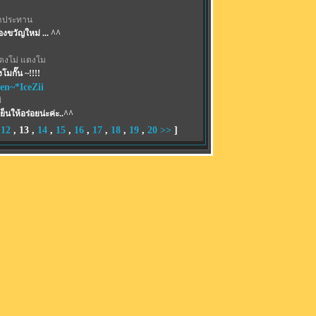
าประทาน
งขวัญใหม่ ... ^^
ตงโม่ แตงโม
มกั๊น ~!!!!
en~*IceZii
่
็นให้อร่อยน่ะค่ะ..^^
,
12
,
13
,
14
,
15
,
16
,
17
,
18
,
19
,
20
>>
]