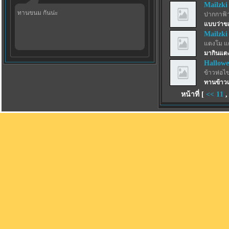
Mailzki
ทานขนม กันน่ะ
ปากกาฟ้
แบบว่าขอ
Mailzki
แตงโม แ
มากินแตงโ
Hallowe
ข้าวห่อไข
ทานข้าวเย
หน้าที่ [
<<
11