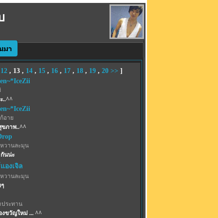
บ
,
12
,
13
,
14
,
15
,
16
,
17
,
18
,
19
,
20
>>
]
en~*IceZii
่
่ะ..^^
en~*IceZii
ก้อาย
่อสุขภาพ..^^
Drop
หวานละมุน
ันน่ะ
แองเจิล
หวานละมุน
ยๆ
าประทาน
งขวัญใหม่ ... ^^