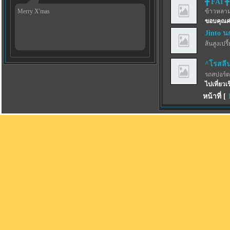
╋ FAI ╋
Merry X'mas
ข้าวหลา
ขอบคุณค่ะะ
Jinto น
ส้นสูงเปรี
^โรสลี
รถสปอร์ตว
ไปเที่ยวเ
หน้าที่ [