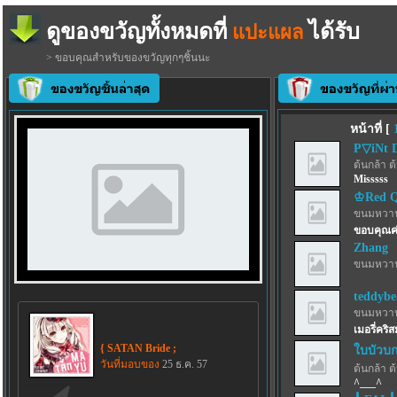
ดูของขวัญทั้งหมดที่
ได้รับ
แปะแผล
> ขอบคุณสำหรับของขวัญทุกๆชิ้นนะ
หน้าที่ [
P▽iNt 
ต้นกล้า ต
Misssss
♔Red 
ขนมหวาน
ขอบคุณค
Zhang
ขนมหวาน
teddybe
ขนมหวาน
เมอรี่คริ
{ SATAN Bride ;
ใบบัวบก
วันที่มอบของ
25 ธ.ค. 57
ต้นกล้า ต
^___^