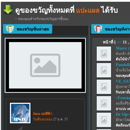
ดูของขวัญทั้งหมดที่
ได้รับ
แปะแผล
> ขอบคุณสำหรับของขวัญทุกๆชิ้นนะ
หน้าที่ [
<<
11
Marry (
ต้นกล้า ต
ต้นไม้นำ
Pandoll
น้ำแข็งไสฟ
ขอบคุณส
VE_GU
ตู้ปลาพา
กินปลามั้
~Freesi
อมยิ้มสีรุ้ง
อาแปะ เต
Jinto นกสีฟ้า
De Vip~
วันที่มอบของ
27 ธ.ค. 57
ตุ๊กตาไล่
คิดถึงนะน