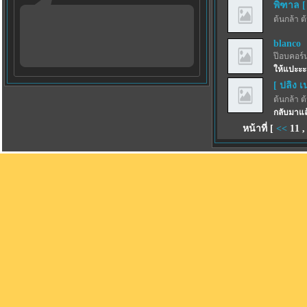
พิฑาล [
ต้นกล้า ต
blanco
ป๊อบคอร์
ให้แปะะะ
[ ปลิง เ
ต้นกล้า ต
กลับมาแล
หน้าที่ [
<<
11