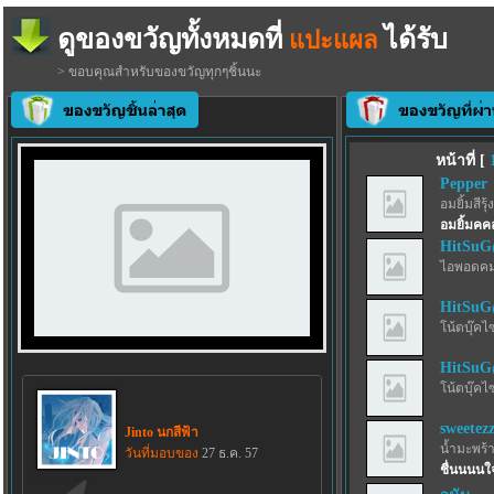
ดูของขวัญทั้งหมดที่
ได้รับ
แปะแผล
> ขอบคุณสำหรับของขวัญทุกๆชิ้นนะ
หน้าที่ [
Pepper
อมยิ้มสีรุ้ง
อมยิ้มคคล
HitSu
ไอพอดคม
HitSu
โน้ตบุ๊คไ
HitSu
โน้ตบุ๊คไ
sweetez
Jinto นกสีฟ้า
น้ำมะพร้
วันที่มอบของ
27 ธ.ค. 57
ชื่นนนนใ