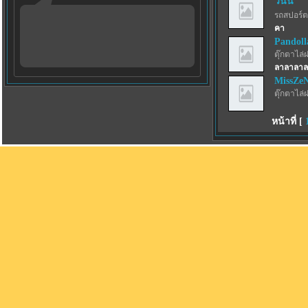
วนัน
รถสปอร์ตว
คา
Pandoll
ตุ๊กตาไล่
ลาลาลาล
MissZe
ตุ๊กตาไล่
หน้าที่ [