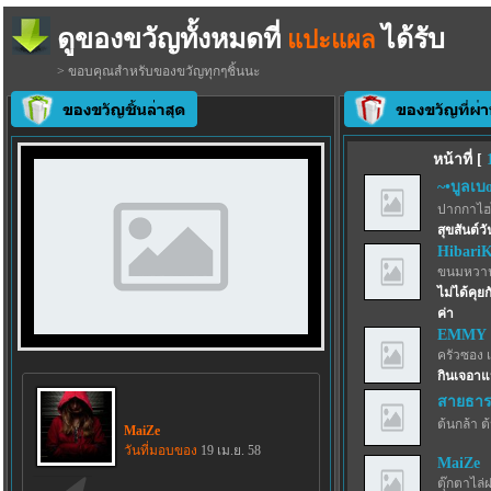
ดูของขวัญทั้งหมดที่
ได้รับ
แปะแผล
> ขอบคุณสำหรับของขวัญทุกๆชิ้นนะ
หน้าที่ [
~•บูลเบoร
ปากกาไฮไล
สุขสันต์วั
Hibari
ขนมหวาน
ไม่ได้คุย
ค่า
EMMY
ครัวซอง 
กินเจอาแ
สายธาร
ต้นกล้า ต
MaiZe
วันที่มอบของ
19 เม.ย. 58
MaiZe
ตุ๊กตาไล่