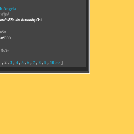
th Angela
รุ๊ตตี้
้อนกันรึยังเอ่ย ส่งฮอลล์คูลไป~
้นรัก
ะค่าาา
ะ
ชื่นใจ
1
,
2
,
3
,
4
,
5
,
6
,
7
,
8
,
9
,
10
>>
]