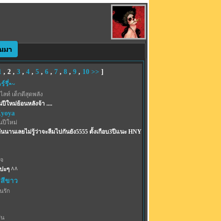
1
,
2
,
3
,
4
,
5
,
6
,
7
,
8
,
9
,
10
>>
]
์รี่•~
ท์ เด็กดีสุดพลัง
นปีใหม่ย้อนหลังจ้า ....
Kyoya
ปีใหม่
กันนานเลยไม่รู้ว่าจะลืมไปกันยัง5555 ตั้งเกือบ3ปีแนะ HNY
เจ
ปะๆ ^^
สีขาว
้นรัก
ฝน