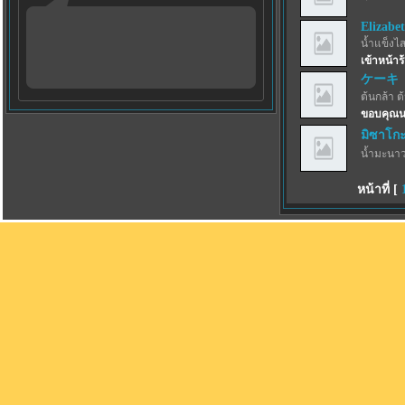
Elizabe
น้ำแข็งไสฟ
เข้าหน้าร
ケーキ
ต้นกล้า ต
ขอบคุณน
มิซาโก
น้ำมะนาว
หน้าที่ [