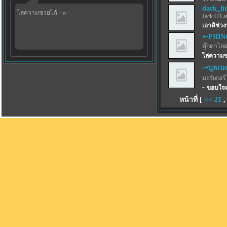
dark_lit
ไล่ความซวยได้ =w=
Jack O'La
เอาดิช่วงน
➸PЯIN
ตุ๊กตาไล่
ไล่ความ
~•บูลเบoร
มอร์เตอร์
~ ขอบใจม
หน้าที่ [
<<
21