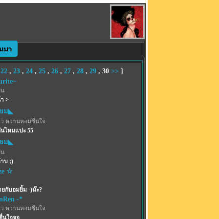
,
22
,
23
,
24
,
25
,
26
,
27
,
28
,
29
,
30
>>
]
urite~
ฝน
า >
ขม◣
าว หวานหอมชื่นใจ
กันไหมแปะ 55
ขม◣
ฝน
าบ ;)
ze ☆
่ายกับอมยิ้ม=)ม๊ะ?
enRen -*
าว หวานหอมชื่นใจ
ชื่นใจจจ