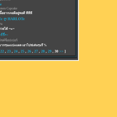
e
ntern Cupcake
ี้อยากเจอผีอยู่พอดี หึหึหึ
¢ε ღ HARLOTe
ฝน
ซวยได้ =w=
์รี่•~
ไซค์ช็อปเปอร์
ากๆนะเเปะเเผล เอาไปข่เล่นๆนร๊ %
,
22
,
23
,
24
,
25
,
26
,
27
,
28
,
29
,
30
>>
]