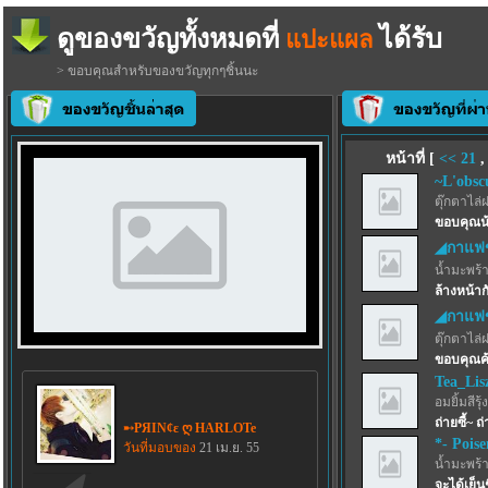
ดูของขวัญทั้งหมดที่
ได้รับ
แปะแผล
> ขอบคุณสำหรับของขวัญทุกๆชิ้นนะ
หน้าที่ [
<<
21
~L'obsc
ตุ๊กตาไล่
ขอบคุณน้
◢กาแฟ
น้ำมะพร้
ล้างหน้า
◢กาแฟ
ตุ๊กตาไล่
ขอบคุณค้
Tea_Lis
อมยิ้มสีรุ้ง
ถ่ายซี้~ ถ
➸PЯIN¢ε ღ HARLOTe
*- Pois
วันที่มอบของ
21 เม.ย. 55
น้ำมะพร้
จะได้เย็น