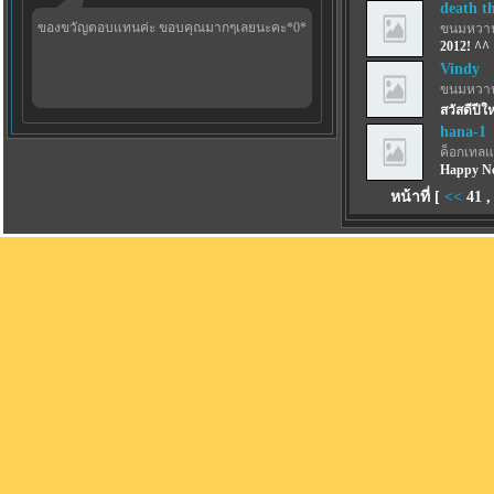
death t
ของขวัญตอบแทนค่ะ ขอบคุณมากๆเลยนะคะ*0*
ขนมหวาน
2012! ^^
Vindy
ขนมหวาน
สวัสดีปีใ
hana-1
ค็อกเทลแ
Happy Ne
หน้าที่ [
<<
41