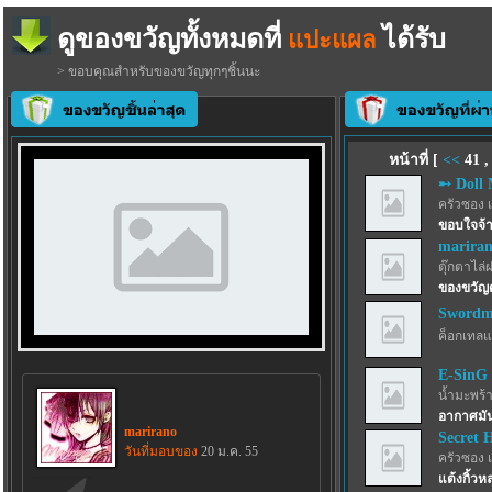
ดูของขวัญทั้งหมดที่
ได้รับ
แปะแผล
> ขอบคุณสำหรับของขวัญทุกๆชิ้นนะ
หน้าที่ [
<<
41
➸ Doll 
ครัวซอง 
ขอบใจจ้าา
marira
ตุ๊กตาไล่
ของขวัญ
Swordma
ค็อกเทลแ
E-SinG
น้ำมะพร้
อากาศมั
marirano
Secret 
วันที่มอบของ
20 ม.ค. 55
ครัวซอง 
แต้งกิ้วห