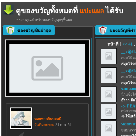
ดูของขวัญทั้งหมดที่
ได้รับ
แปะแผล
> ขอบคุณสำหรับของขวัญทุกๆชิ้นนะ
หน้าที่ [
<<
41
__xญิงI
สมุดโน๊ตเ
สมุดไว้จด
__xญิงI
สมุดโน๊ตเ
สมุดไว้จด
santaao
น้ำแข็งไสฟ
อ๊าาา ฮั
-:- PEA
color came
-0-ให้เเเล
หอยทากกินบะหมี่
หอยทากก
วันที่มอบของ
31 ต.ค. 54
ขนมหวาน