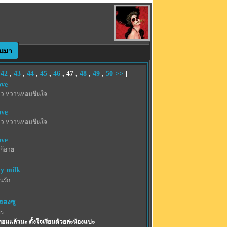
,
42
,
43
,
44
,
45
,
46
,
47
,
48
,
49
,
50
>>
]
ove
าว หวานหอมชื่นใจ
ove
าว หวานหอมชื่นใจ
ove
ก้อาย
y milk
้นรัก
ฮองซู
พร
ทอมแล้วนะ ตั้งใจเรียนด้วยล่ะน้องแปะ