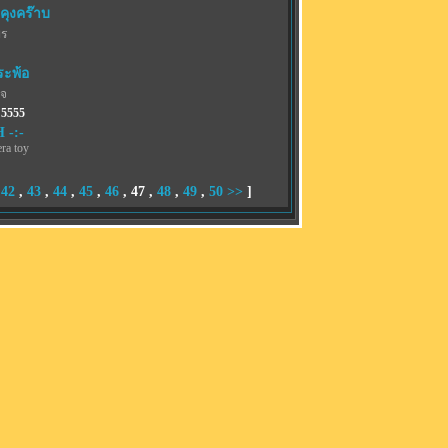
คุงคร๊าบ
พร
ระพ้อ
เจ
 5555
 -:-
ra toy
,
42
,
43
,
44
,
45
,
46
,
47
,
48
,
49
,
50
>>
]