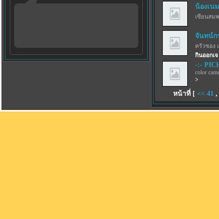
น้องเนม
เซียนสม
จันทน์ก
ครัวซอง 
กินออกเจ
-:- PICH
color came
>
หน้าที่ [
<<
41