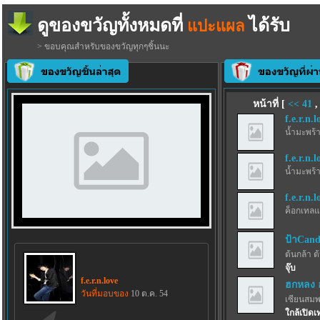
ดูของขวัญทั้งหมดที่
ได้รับ
แปะแผล
> ขอบคุณสำหรับของขวัญทุกๆชิ้นนะ
หน้าที่ [
<<
41
f.e.r.n.l
น้ำมะพร้
f.e.r.n.l
น้ำมะพร้
f.e.r.n.l
ค็อกเทลแ
ป้าCand
ต้นกล้า ต
จุ๊บ
f.e.r.n.love
ฮกหลง 
วันที่มอบของ
10 ต.ค. 54
เซียนสม
ใกล้เปิดเ