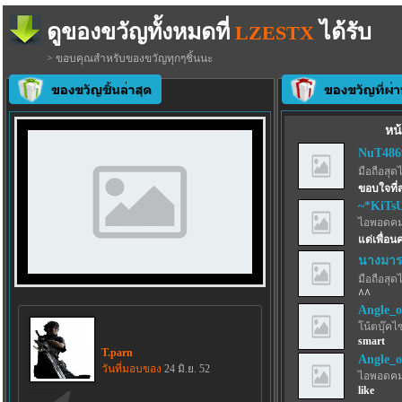
ดูของขวัญทั้งหมดที่
ได้รับ
LZESTX
> ขอบคุณสำหรับของขวัญทุกๆชิ้นนะ
หน้
NuT486
มือถือสุด
ขอบใจที่
~*KiTs
ไอพอดคม
แด่เพื่อ
นางมาร
มือถือสุด
^^
Angle_o
โน้ตบุ๊คไ
smart
T.parn
Angle_o
วันที่มอบของ
24 มิ.ย. 52
ไอพอดคม
like