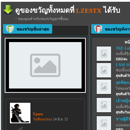
ดูของขวัญทั้งหมดที่
ได้รับ
LZESTX
> ขอบคุณสำหรับของขวัญทุกๆชิ้นนะ
หน้
ThE Lo
อมยิ้มสีรุ้ง
HBDค่ะ
I AM S
ช้อปปิ้งแ
สุขสันต์
อุลคิคุง
ไข่ของขว
สุขสันต์วั
เจ้าหญิ
อมยิ้มสีรุ้ง
สุขสันวัน
T.parn
ชายผู้มี
วันที่มอบของ
24 มิ.ย. 52
แปลงดอก
HBD