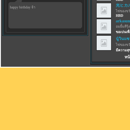
光ヒカ
happy birthday จ้า
ไข่ของขว
HBD
arkasun
อมยิ้มสีรุ้ง
ขอเปนเพื
นู๋วินแซ
ไข่ของขว
มีความสุ
หน้