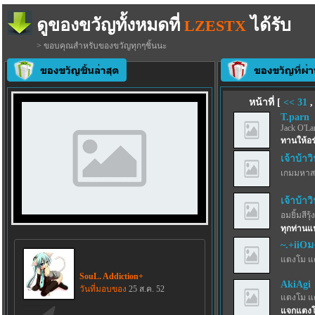
ดูของขวัญทั้งหมดที่
ได้รับ
LZESTX
> ขอบคุณสำหรับของขวัญทุกๆชิ้นนะ
หน้าที่ [
<<
31
T.parn
Jack O'La
ทานให้อร
เจ้าบ้าว
เกมมหาส
เจ้าบ้าว
อมยิ้มสีรุ้ง
ทุกท่านแ
~.+iiOม
แตงโม แ
SouL. Addiction+
AkiAgi
วันที่มอบของ
25 ส.ค. 52
แตงโม แ
แจกแตงโม