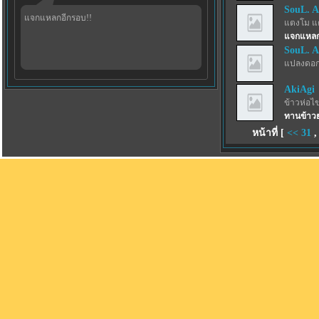
SouL. A
แจกแหลกอีกรอบ!!
แตงโม แ
แจกแหลก
SouL. A
แปลงดอก
AkiAgi
ข้าวห่อไข
ทานข้าว
หน้าที่ [
<<
31