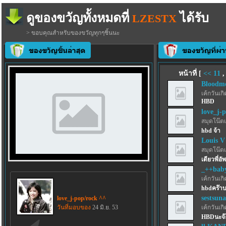
ดูของขวัญทั้งหมดที่
ได้รับ
LZESTX
> ขอบคุณสำหรับของขวัญทุกๆชิ้นนะ
หน้าที่ [
<<
11
Bloodmo
เค้กวันเกิด
HBD
love_j-
สมุดโน๊ตเ
hbd จ้า
Louis V
สมุดโน๊ตเ
เดียวพี่อั
_++bab
เค้กวันเกิด
hbdคร๊าบ
sestsuna
love_j-pop/rock ^^
วันที่มอบของ
24 มิ.ย. 53
เค้กวันเกิด
HBDนะจ๊ะ