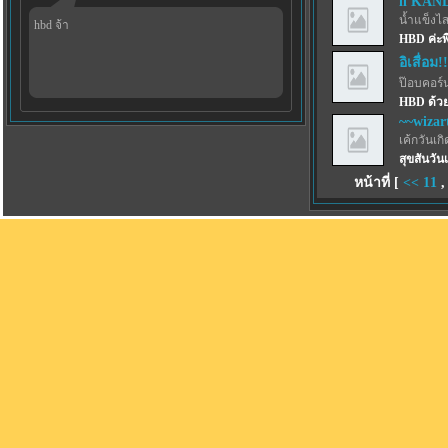
ll KAND
น้ำแข็งไสฟ
hbd จ้า
HBD ค่ะพี่
อิเสื่อม!
ป๊อบคอร์
HBD ด้วย
~~wizar
เค้กวันเกิด
สุขสันวัน
หน้าที่ [
<<
11