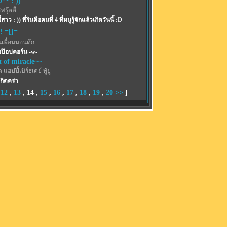
** : ))
รุ๊ตตี้
สาว : )) พี่รินคือคนที่ 4 ที่หนูรู้จักแล้วเกิดวันนี้ :D
!! =[]=
นเพื่อนนอนดึก
ป๊อปคอร์น -w-
t of miracle~~
 แฮปปี้เบิร์ธเดย์ ทู้ยู
เกิดคร่า
,
12
,
13
,
14
,
15
,
16
,
17
,
18
,
19
,
20
>>
]