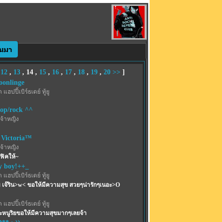
,
12
,
13
,
14
,
15
,
16
,
17
,
18
,
19
,
20
>>
]
onlinge
 แฮปปี้เบิร์ธเดย์ ทู้ยู
pop/rock ^^
จ้าหญิง
 Victoria™
จ้าหญิง
พฟิคให้~
y boy!++_
 แฮปปี้เบิร์ธเดย์ ทู้ยู
 เจ๊ริน>w< ขอให้มีความสุข สวยๆน่ารักๆเนอะ>O
 แฮปปี้เบิร์ธเดย์ ทู้ยู
หนูริยขอให้มีความสุขมากๆเลยจ้า