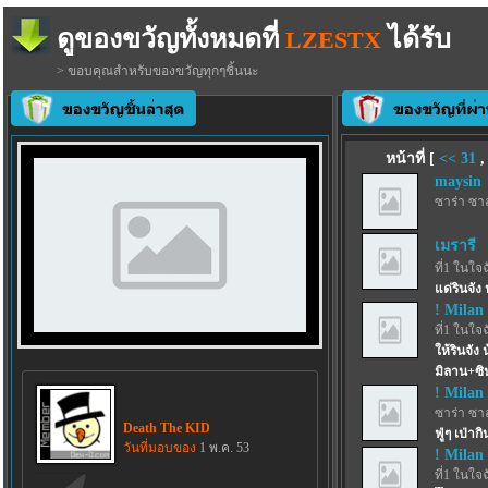
ดูของขวัญทั้งหมดที่
ได้รับ
LZESTX
> ขอบคุณสำหรับของขวัญทุกๆชิ้นนะ
หน้าที่ [
<<
31
maysin
ซาร่า ซา
เมรารี
ที่1 ในใจ
แด่รินจัง ห
! Milan 
ที่1 ในใจ
ให้รินจัง
มิลาน+ซิ
! Milan 
ซาร่า ซา
Death The KID
ฟู่ๆ เป่าก
วันที่มอบของ
1 พ.ค. 53
! Milan 
ที่1 ในใจ