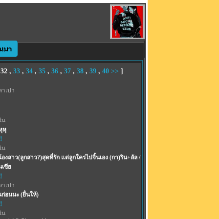
,
32
,
33
,
34
,
35
,
36
,
37
,
38
,
39
,
40
>>
]
ลาเปา
ฉัน
ุหุ
!
ฉัน
 น้องสาว(ลูกสาว?)สุดที่รัก แต่ลูกใครไปจิ้นเอง (กา)ริน+ลัล /
นเซีย
!
ลาเปา
ินก่อนนะ (ยื่นให้)
!
ฉัน