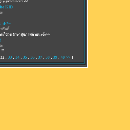
uy(girl) Sincere ^^
The KID
ฉัน
UnE*~
รุ๊ตตี้
คนก็ป่วย รักษาสุขภาพด้วยนะจ๊ะ^^
!
ฉัน
!!!
,
32
,
33
,
34
,
35
,
36
,
37
,
38
,
39
,
40
>>
]