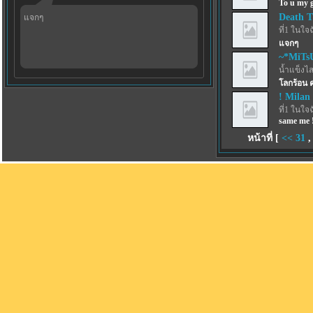
To u my g
Death 
แจกๆ
ที่1 ในใจ
แจกๆ
~*MiTs
น้ำแข็งไสฟ
โลกร้อน 
! Milan 
ที่1 ในใจ
same me !
หน้าที่ [
<<
31