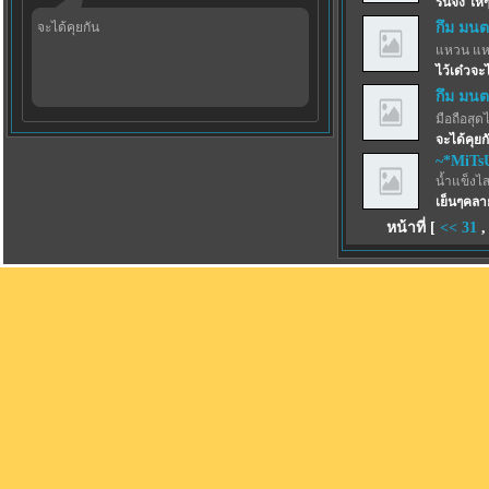
รินจัง ให้
จะได้คุยกัน
กึม มนต
แหวน แห
ไว้เด๋วจ
กึม มนต
มือถือสุด
จะได้คุยก
~*MiTs
น้ำแข็งไสฟ
เย็นๆคลา
หน้าที่ [
<<
31