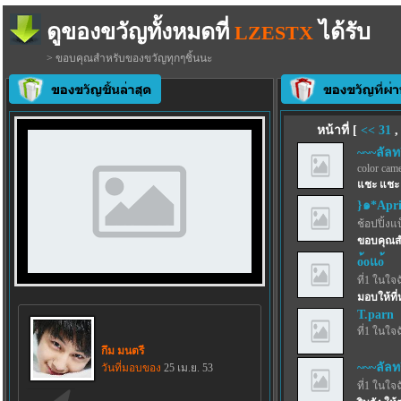
ดูของขวัญทั้งหมดที่
ได้รับ
LZESTX
> ขอบคุณสำหรับของขวัญทุกๆชิ้นนะ
หน้าที่ [
<<
31
~~~ลัลท
color came
แชะ แชะ 
}๑*Apr
ช้อปปิ้งแ
ขอบคุณสำ
o้oแo้
ที่1 ในใจ
มอบให้ที่
T.parn
ที่1 ในใจ
กึม มนตรี
~~~ลัลท
วันที่มอบของ
25 เม.ย. 53
ที่1 ในใจ