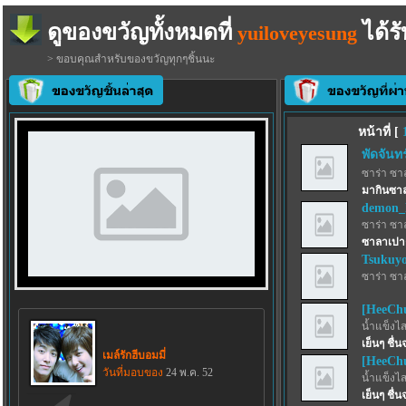
ดูของขวัญทั้งหมดที่
ได้รั
yuiloveyesung
> ขอบคุณสำหรับของขวัญทุกๆชิ้นนะ
หน้าที่ [
พัดจันทร
ซาร่า ซา
มากินซา
demon_l
ซาร่า ซา
ซาลาเปาต
Tsukuyo
ซาร่า ซา
[HeeCh
น้ำแข็งไสฟ
เย็นๆ ชื่
เมล์รักฮีบอมมี่
[HeeCh
วันที่มอบของ
24 พ.ค. 52
น้ำแข็งไสฟ
เย็นๆ ชื่