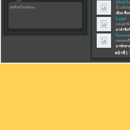
[HeeCh
สุขสันต์วันเกิดนะ
น้ำแข็งไสฟ
เย็นๆ ชื่
Lajiel
แคนลำซิ่
มาลำซิ่งก
Kurotsu
บทเพลงสื่
มาทักทาย
หน้าที่ [