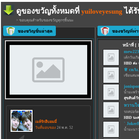
ดูของขวัญทั้งหมดที่
ได้รั
yuiloveyesung
> ขอบคุณสำหรับของขวัญทุกๆชิ้นนะ
หน้าที่ [
mew223
เค้กวันเกิด
HBD ค่ะ 
♕ cнΛ
เซียนสม
jonispo
น้ำมะพร้
สุขสันต์ว
หวานใจ
รถสปอร์ตว
HBD นะค
เมล์รักฮีบอมมี่
` JokerP
วันที่มอบของ
24 พ.ค. 52
น้ำมะนาว