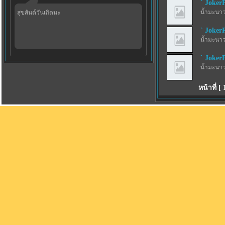
` JokerP
น้ำมะนาว
สุขสันต์วันเกิดนะ
` JokerP
น้ำมะนาว
` JokerP
น้ำมะนาว
หน้าที่ [