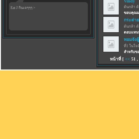
Vindy
ต้นกล้า ต
Eat J กินเจๆๆๆ >
ขอบคุณม
กระต่าย
ต้นกล้า ต
ตอบแทนที
ทอมจังผู
ที่1 ในใจ
สำหรับของ
หน้าที่ [
<<
51