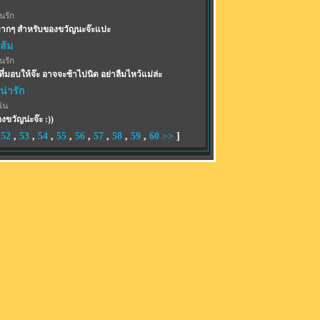
้นรัก
ากๆ สำหรับของขวัญนะจ๊ะแปะ
ส้ม
้นรัก
่มอบให้จ๊ะ อาจจะช้าไปนิด อย่าลืมไหว้แม่ล่ะ
้น่ารัก
ฉัน
ขวัญน่ะจ๊ะ :))
,
52
,
53
,
54
,
55
,
56
,
57
,
58
,
59
,
60
>>
]