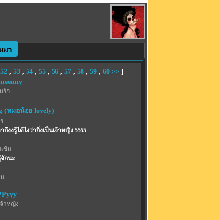
,
52
,
53
,
54
,
55
,
56
,
57
,
58
,
59
,
60
>>
]
meenny
้นรัก
g (หมอน้อย lovely)
พร
ถึงงรู้ได้ไงว่ากิ่งเป็นเจ้าหญิง 5555
เข้ม
รู้จักนะ
ฝน
PPyyy
จ้าหญิง