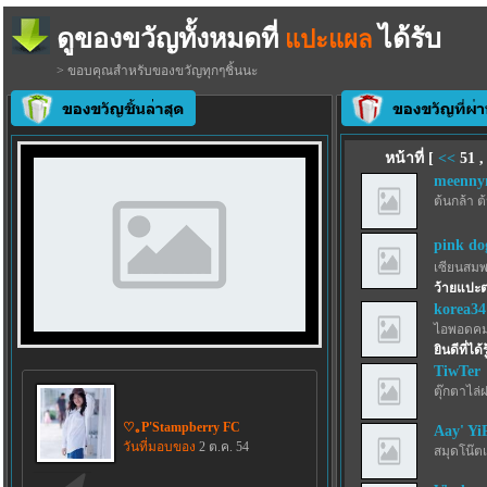
ดูของขวัญทั้งหมดที่
ได้รับ
แปะแผล
> ขอบคุณสำหรับของขวัญทุกๆชิ้นนะ
หน้าที่ [
<<
51
meenny
ต้นกล้า ต
pink do
เซียนสม
ว้ายแปะตา
korea34
ไอพอดคม
ยินดีที่ได้
TiwTer
ตุ๊กตาไล่
♡｡P'Stampberry FC
Aay' Yi
วันที่มอบของ
2 ต.ค. 54
สมุดโน๊ตเ