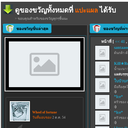
ดูของขวัญทั้งหมดที่
ได้รับ
แปะแผล
> ขอบคุณสำหรับของขวัญทุกๆชิ้นนะ
หน้าที่ [
<<
41
santaao
ต้นกล้า ต
Kill★R
น้ำมะนาว
แผล่บๆๆๆๆ
ใบบัวบก
มือถือสุด
:)
*Ice*
ครัวซอง 
:)
Wheel of fortune
*Ice*
วันที่มอบของ
2 ต.ค. 54
ครัวซอง 
:)