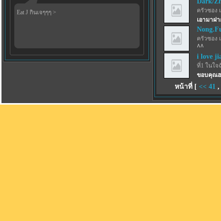
Dark/Z
ครัวซอง 
Eat J กินเจๆๆๆ >
เอามาฝาก
Nong.F
ครัวซอง 
^^
i love j
ที่1 ในใจ
ขอบคุณฮ
หน้าที่ [
<<
41