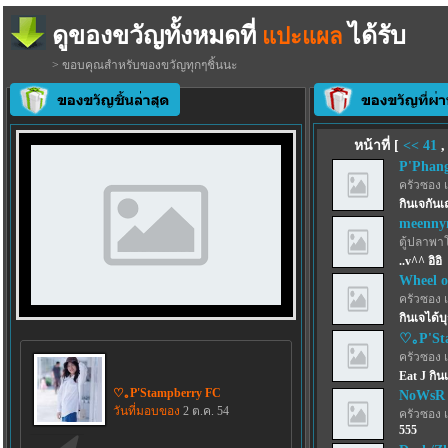
ดูของขวัญทั้งหมดที่
ได้รับ
แปะแผล
> ขอบคุณสำหรับของขวัญทุกๆชิ้นนะ
หน้าที่ [
<<
41
P'Phan
ครัวซอง 
กินเจกันเ
meenny
ตู้ปลาพา
..v^^ อิอิ
Wheel o
ครัวซอง 
กินเจได้บ
♡｡P'St
ครัวซอง 
Eat J กิน
♡｡P'Stampberry FC
NoWsR
วันที่มอบของ
2 ต.ค. 54
ครัวซอง 
555