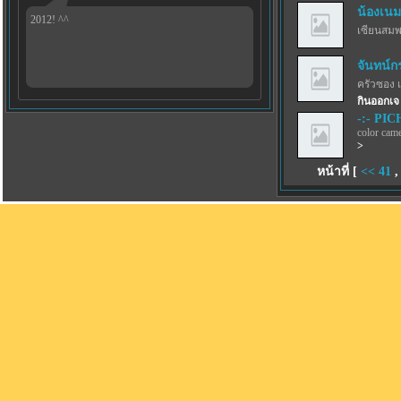
น้องเนม
2012! ^^
เซียนสม
จันทน์ก
ครัวซอง 
กินออกเจ
-:- PICH
color came
>
หน้าที่ [
<<
41