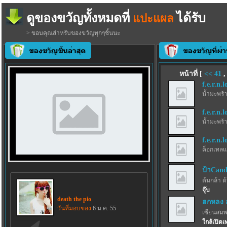
ดูของขวัญทั้งหมดที่
ได้รับ
แปะแผล
> ขอบคุณสำหรับของขวัญทุกๆชิ้นนะ
หน้าที่ [
<<
41
f.e.r.n.l
น้ำมะพร้
f.e.r.n.l
น้ำมะพร้
f.e.r.n.l
ค็อกเทลแ
ป้าCand
ต้นกล้า ต
จุ๊บ
death the pio
ฮกหลง 
วันที่มอบของ
6 ม.ค. 55
เซียนสม
ใกล้เปิดเ