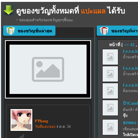
ดูของขวัญทั้งหมดที่
ได้รับ
แปะแผล
> ขอบคุณสำหรับของขวัญทุกๆชิ้นนะ
หน้าที่ [
<<
41
f.e.r.n.l
น้ำมะพร้
f.e.r.n.l
น้ำมะพร้
f.e.r.n.l
ค็อกเทลแ
ป้าCand
ต้นกล้า ต
จุ๊บ
P'Phang
ฮกหลง 
วันที่มอบของ
4 ต.ค. 54
เซียนสม
ใกล้เปิดเ