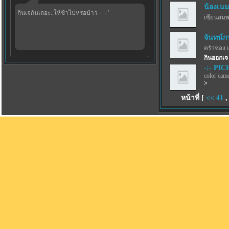
น้องเนม
กินเจกันเถอะ..ให้ช้าไปหรอป่าว = ='
เซียนสม
จันทน์ก
ครัวซอง 
กินออกเจ
-:- PICH
color came
>
หน้าที่ [
<<
41