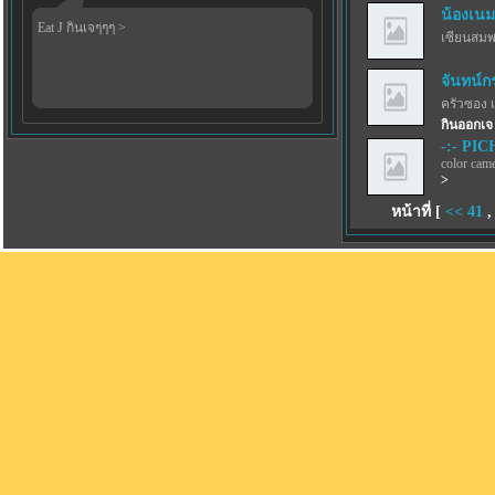
น้องเนม
Eat J กินเจๆๆๆ >
เซียนสม
จันทน์ก
ครัวซอง 
กินออกเจ
-:- PICH
color came
>
หน้าที่ [
<<
41