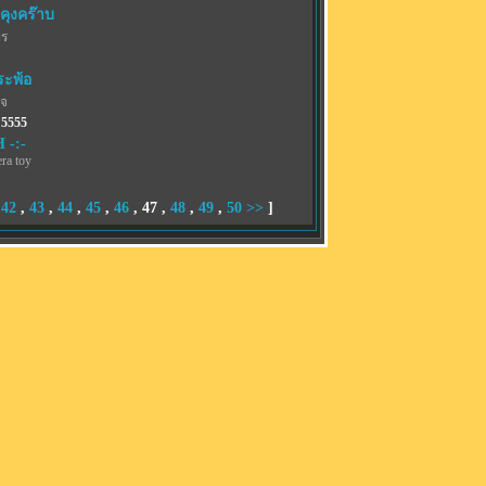
คุงคร๊าบ
พร
ระพ้อ
เจ
 5555
 -:-
ra toy
,
42
,
43
,
44
,
45
,
46
,
47
,
48
,
49
,
50
>>
]