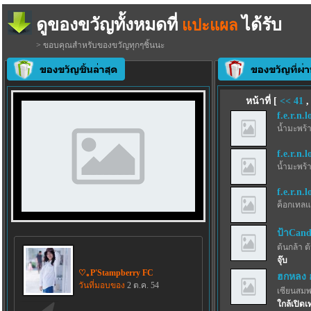
ดูของขวัญทั้งหมดที่
ได้รับ
แปะแผล
> ขอบคุณสำหรับของขวัญทุกๆชิ้นนะ
หน้าที่ [
<<
41
f.e.r.n.l
น้ำมะพร้
f.e.r.n.l
น้ำมะพร้
f.e.r.n.l
ค็อกเทลแ
ป้าCand
ต้นกล้า ต
จุ๊บ
♡｡P'Stampberry FC
ฮกหลง 
วันที่มอบของ
2 ต.ค. 54
เซียนสม
ใกล้เปิดเ