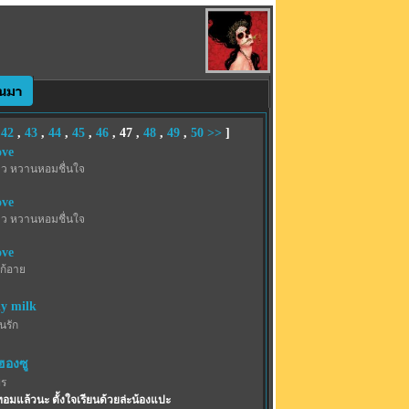
,
42
,
43
,
44
,
45
,
46
,
47
,
48
,
49
,
50
>>
]
ove
าว หวานหอมชื่นใจ
ove
าว หวานหอมชื่นใจ
ove
ก้อาย
y milk
้นรัก
ฮองซู
พร
ทอมแล้วนะ ตั้งใจเรียนด้วยล่ะน้องแปะ