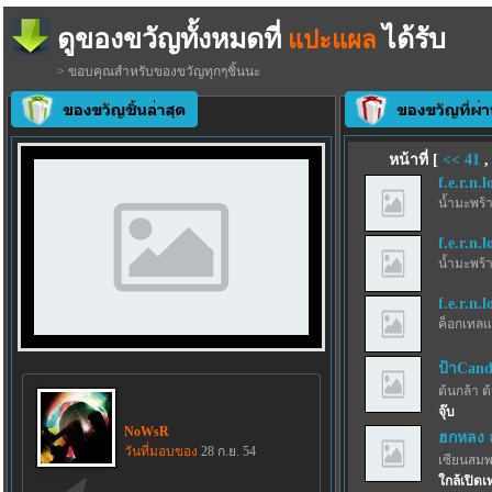
ดูของขวัญทั้งหมดที่
ได้รับ
แปะแผล
> ขอบคุณสำหรับของขวัญทุกๆชิ้นนะ
หน้าที่ [
<<
41
f.e.r.n.l
น้ำมะพร้
f.e.r.n.l
น้ำมะพร้
f.e.r.n.l
ค็อกเทลแ
ป้าCand
ต้นกล้า ต
จุ๊บ
NoWsR
ฮกหลง 
วันที่มอบของ
28 ก.ย. 54
เซียนสม
ใกล้เปิดเ