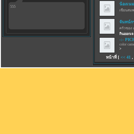
น้องเนม
555
เซียนสม
จันทน์ก
ครัวซอง 
กินออกเจ
-:- PICH
color came
>
หน้าที่ [
<<
41