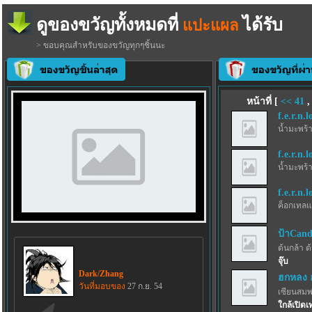
ดูของขวัญทั้งหมดที่
ได้รับ
แปะแผล
> ขอบคุณสำหรับของขวัญทุกๆชิ้นนะ
หน้าที่ [
<<
41
f.e.r.n.l
น้ำมะพร้
f.e.r.n.l
น้ำมะพร้
f.e.r.n.l
ค็อกเทลแ
ป้าCand
ต้นกล้า ต
จุ๊บ
Dark/Zhang
ฮกหลง 
วันที่มอบของ
27 ก.ย. 54
เซียนสม
ใกล้เปิดเ