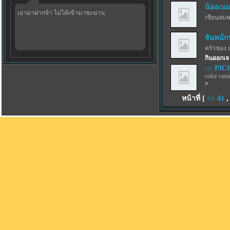
น้องเนม
เอามาฝากจ้า ไม่ได้เข้ามาซะนาน
เซียนสม
จันทน์ก
ครัวซอง 
กินออกเจ
-:- PICH
color came
>
หน้าที่ [
<<
41