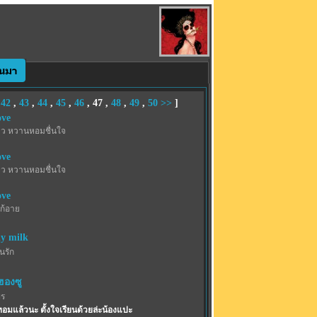
,
42
,
43
,
44
,
45
,
46
,
47
,
48
,
49
,
50
>>
]
ove
าว หวานหอมชื่นใจ
ove
าว หวานหอมชื่นใจ
ove
ก้อาย
y milk
้นรัก
ฮองซู
พร
ทอมแล้วนะ ตั้งใจเรียนด้วยล่ะน้องแปะ