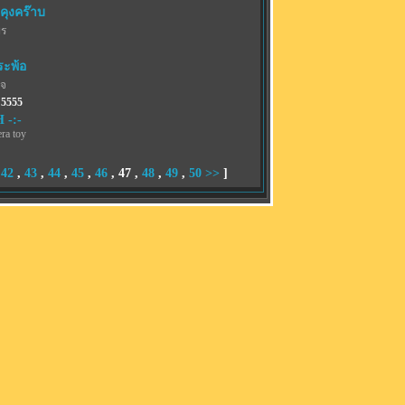
คุงคร๊าบ
พร
ระพ้อ
เจ
 5555
 -:-
ra toy
,
42
,
43
,
44
,
45
,
46
,
47
,
48
,
49
,
50
>>
]