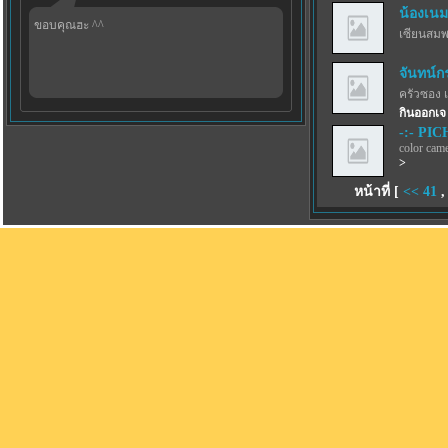
น้องเนม
ขอบคุณฮะ ^^
เซียนสม
จันทน์ก
ครัวซอง 
กินออกเจ
-:- PICH
color came
>
หน้าที่ [
<<
41