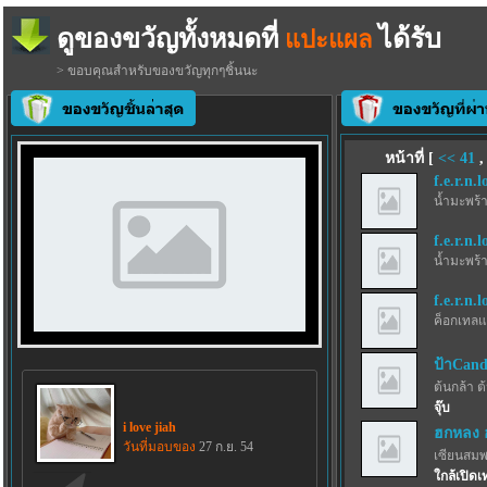
ดูของขวัญทั้งหมดที่
ได้รับ
แปะแผล
> ขอบคุณสำหรับของขวัญทุกๆชิ้นนะ
หน้าที่ [
<<
41
f.e.r.n.l
น้ำมะพร้
f.e.r.n.l
น้ำมะพร้
f.e.r.n.l
ค็อกเทลแ
ป้าCand
ต้นกล้า ต
จุ๊บ
i love jiah
ฮกหลง 
วันที่มอบของ
27 ก.ย. 54
เซียนสม
ใกล้เปิดเ