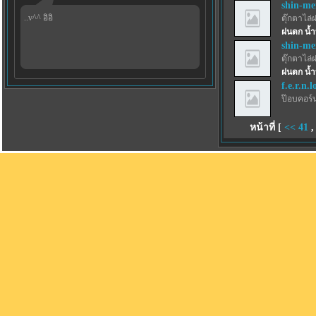
shin-m
..v^^ อิอิ
ตุ๊กตาไล่
ฝนตก น้ำ
shin-m
ตุ๊กตาไล่
ฝนตก น้ำ
f.e.r.n.l
ป๊อบคอร์
หน้าที่ [
<<
41