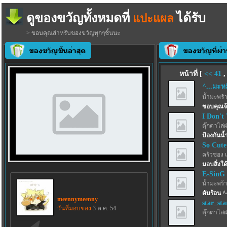
ดูของขวัญทั้งหมดที่
ได้รับ
แปะแผล
> ขอบคุณสำหรับของขวัญทุกๆชิ้นนะ
หน้าที่ [
<<
41
^...มะหมี
น้ำมะพร้
ขอบคุณจ
I Don't
ตุ๊กตาไล่
ป้องกันน้
So Cute
ครัวซอง 
มอบสิ่งใด้
E-SinG
น้ำมะพร้
ดับร้อน ^
meennymeenny
star_sta
วันที่มอบของ
3 ต.ค. 54
ตุ๊กตาไล่