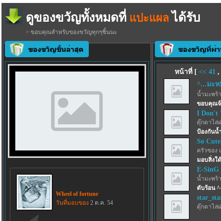
ดูของขวัญทั้งหมดที่
ได้รับ
แปะแผล
> ขอบคุณสำหรับของขวัญทุกๆชิ้นนะ
หน้าที่ [
<<
41
^...มะหมี
น้ำมะพร้
ขอบคุณจ
I Don't
ตุ๊กตาไล่
ป้องกันน้
So Cute
ครัวซอง 
มอบสิ่งใด้
E-SinG
น้ำมะพร้
ดับร้อน ^
Wheel of fortune
star_sta
วันที่มอบของ
2 ต.ค. 54
ตุ๊กตาไล่