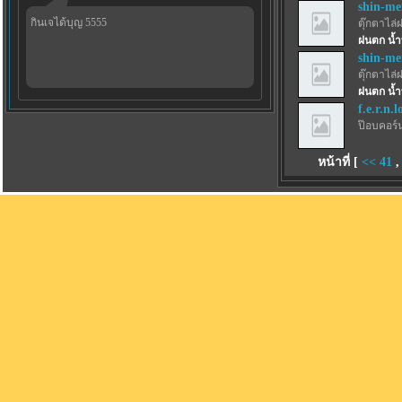
shin-m
กินเจได้บุญ 5555
ตุ๊กตาไล่
ฝนตก น้ำ
shin-m
ตุ๊กตาไล่
ฝนตก น้ำ
f.e.r.n.l
ป๊อบคอร์
หน้าที่ [
<<
41