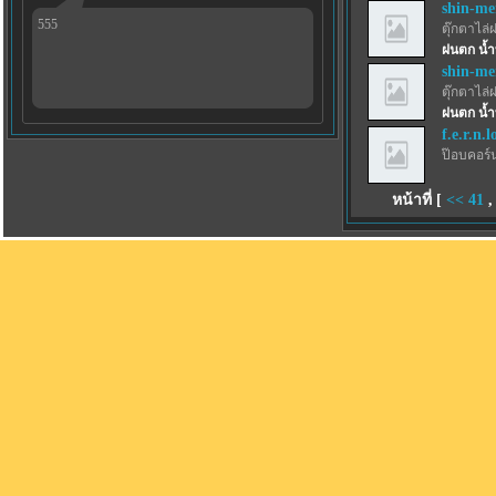
shin-m
555
ตุ๊กตาไล่
ฝนตก น้ำ
shin-m
ตุ๊กตาไล่
ฝนตก น้ำ
f.e.r.n.l
ป๊อบคอร์
หน้าที่ [
<<
41