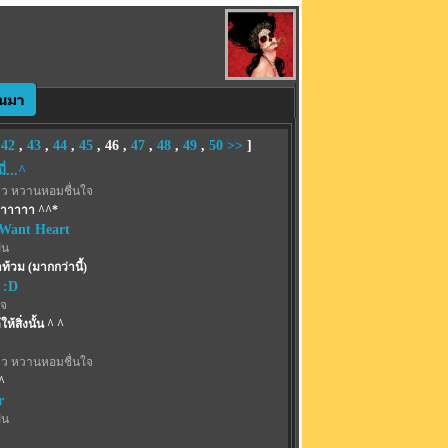
,
42
,
43
,
44
,
45
,
46
,
47
,
48
,
49
,
50
>>
]
่...^
าว หวานหอมชื่นใจ
้าาาาา ^^*
 Want Heart
ฝน
ำท้วม (มากกว่านี้)
 :D
เจ
ให้สิ่งนั้น ^ ^
าว หวานหอมชื่นใจ
^
r
ฝน