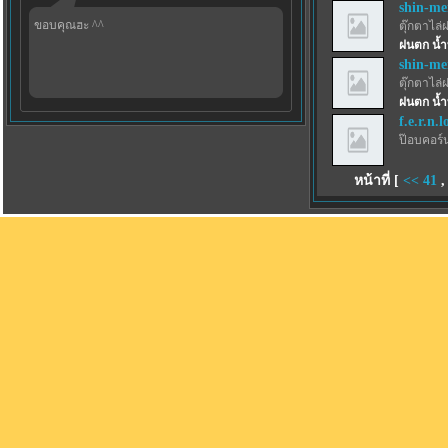
shin-m
ขอบคุณฮะ ^^
ตุ๊กตาไล่
ฝนตก น้ำ
shin-m
ตุ๊กตาไล่
ฝนตก น้ำ
f.e.r.n.l
ป๊อบคอร์
หน้าที่ [
<<
41