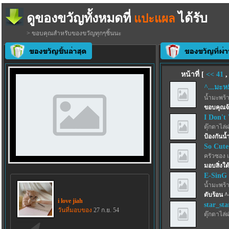
ดูของขวัญทั้งหมดที่
ได้รับ
แปะแผล
> ขอบคุณสำหรับของขวัญทุกๆชิ้นนะ
หน้าที่ [
<<
41
^...มะหมี
น้ำมะพร้
ขอบคุณจ
I Don't
ตุ๊กตาไล่
ป้องกันน้
So Cute
ครัวซอง 
มอบสิ่งใด้
E-SinG
น้ำมะพร้
ดับร้อน ^
i love jiah
star_sta
วันที่มอบของ
27 ก.ย. 54
ตุ๊กตาไล่