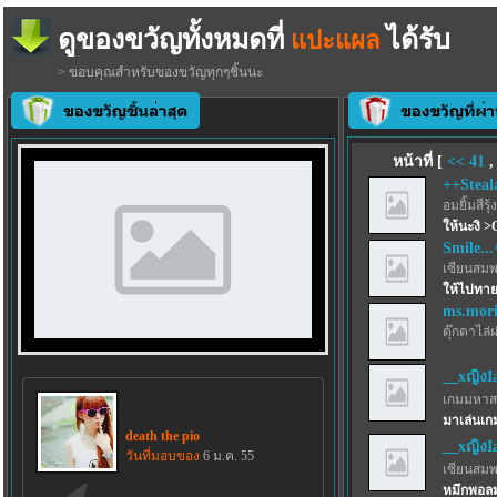
ดูของขวัญทั้งหมดที่
ได้รับ
แปะแผล
> ขอบคุณสำหรับของขวัญทุกๆชิ้นนะ
หน้าที่ [
<<
41
++Steal
อมยิ้มสีรุ้ง
ให้นะงิ >
Smile..
เซียนสม
ให้ไปทา
ms.mor
ตุ๊กตาไล่
__xญิงI
เกมมหาส
มาเล่นเก
death the pio
__xญิงI
วันที่มอบของ
6 ม.ค. 55
เซียนสม
หมึกพอลม