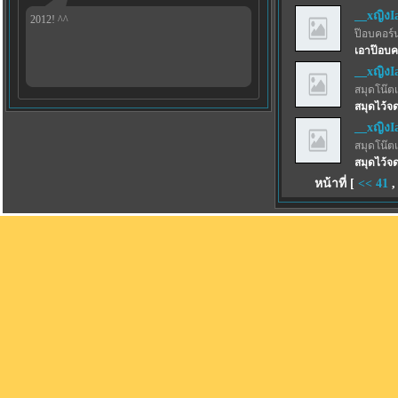
__xญิงI
2012! ^^
ป๊อบคอร์
เอาป๊อบค
__xญิงI
สมุดโน๊ตเ
สมุดไว้จด
__xญิงI
สมุดโน๊ตเ
สมุดไว้จด
หน้าที่ [
<<
41