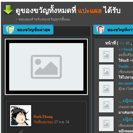
ดูของขวัญทั้งหมดที่
ได้รับ
แปะแผล
> ขอบคุณสำหรับของขวัญทุกๆชิ้นนะ
หน้าที่ [
<<
41
++Steal
อมยิ้มสีรุ้ง
ให้นะงิ >
Smile..
เซียนสม
ให้ไปทา
ms.mor
ตุ๊กตาไล่
__xญิงI
เกมมหาส
มาเล่นเก
Dark/Zhang
__xญิงI
วันที่มอบของ
27 ก.ย. 54
เซียนสม
หมึกพอลม