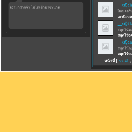
__xญิงI
เอามาฝากจ้า ไม่ได้เข้ามาซะนาน
ป๊อบคอร์
เอาป๊อบค
__xญิงI
สมุดโน๊ตเ
สมุดไว้จด
__xญิงI
สมุดโน๊ตเ
สมุดไว้จด
หน้าที่ [
<<
41