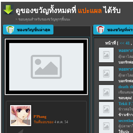
ดูของขวัญทั้งหมดที่
ได้รับ
แปะแผล
> ขอบคุณสำหรับของขวัญทุกๆชิ้นนะ
หน้าที่ [
<<
41
หอยทากก
ตุ๊กตาไล่
บอกรักพ่อ
หอยทากก
ตุ๊กตาไล่
บอกรักพ่อ
death t
เซียนสม
ขอบคุณ!
Tekii F.
ข้าวห่อไข
ข้าวเช้า
P'Phang
secretlo
วันที่มอบของ
4 ต.ค. 54
ตู้ปลาพา
ให้แปะ