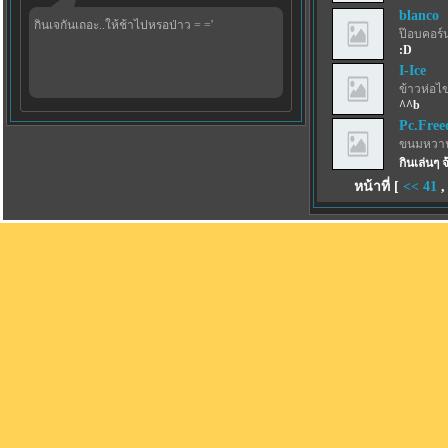
blanco
กินเจกันเถอะ..ให้ช้าไปหรอป่าว = ='
ป๊อบคอร์
:D
I-Ice
ข้าวห่อไข
^^b
Pc.Fre
ขนมหวาน
กินเล่นๆ 
หน้าที่ [
<<
41