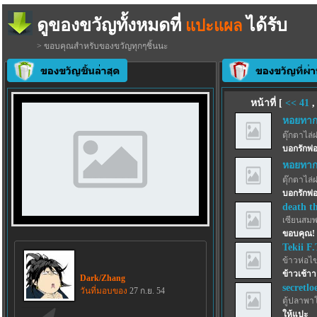
ดูของขวัญทั้งหมดที่
ได้รับ
แปะแผล
> ขอบคุณสำหรับของขวัญทุกๆชิ้นนะ
หน้าที่ [
<<
41
หอยทากก
ตุ๊กตาไล่
บอกรักพ่อ
หอยทากก
ตุ๊กตาไล่
บอกรักพ่อ
death t
เซียนสม
ขอบคุณ!
Tekii F.
ข้าวห่อไข
ข้าวเช้า
Dark/Zhang
secretlo
วันที่มอบของ
27 ก.ย. 54
ตู้ปลาพา
ให้แปะ