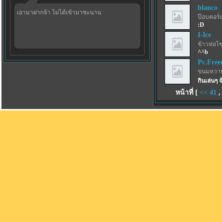
blanco
เอามาฝากจ้า ไม่ได้เข้ามาซะนาน
ป๊อบคอร์
:D
I-Ice
ข้าวห่อไข
^^b
Pc.Fre
ขนมหวาน
กินเล่นๆ 
หน้าที่ [
<<
41