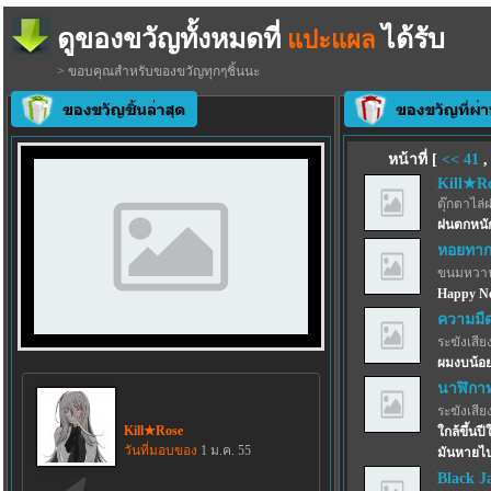
ดูของขวัญทั้งหมดที่
ได้รับ
แปะแผล
> ขอบคุณสำหรับของขวัญทุกๆชิ้นนะ
หน้าที่ [
<<
41
Kill★R
ตุ๊กตาไล่
ฝนตกหนัก
หอยทากก
ขนมหวาน
Happy Ne
ความมื
ระฆังเสีย
ผมงบน้อย
นาฬิกาท
ระฆังเสีย
Kill★Rose
ใกล้ขึ้นป
วันที่มอบของ
1 ม.ค. 55
มันหายไป
Black Ja