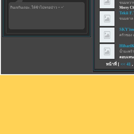
ขนมหวาน
กินเจกันเถอะ..ให้ช้าไปหรอป่าว = ='
Merry Ch
Tekii F.
ขนมตาล 
SKY'iss
ครัวซอง 
Hibari
น้ำมะพร้
ตอบแทนค
หน้าที่ [
<<
41