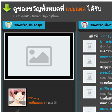
ดูของขวัญทั้งหมดที่
ได้รับ
แปะแผล
> ขอบคุณสำหรับของขวัญทุกๆชิ้นนะ
หน้าที่ [
<<
41
Kill★R
ตุ๊กตาไล่
ฝนตกหนัก
หอยทากก
ขนมหวาน
Happy Ne
ความมื
ระฆังเสีย
ผมงบน้อย
นาฬิกาท
ระฆังเสีย
P'Phang
ใกล้ขึ้นป
วันที่มอบของ
4 ต.ค. 54
มันหายไป
Black Ja