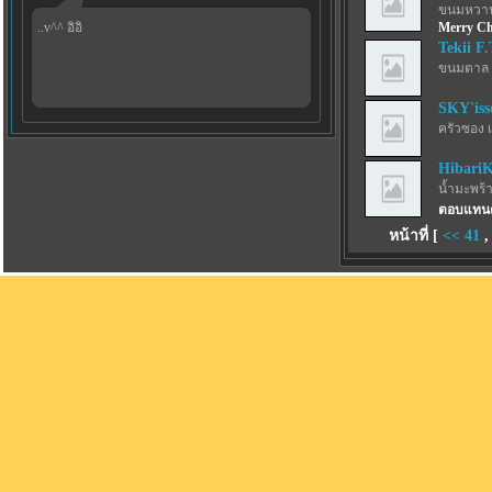
ขนมหวาน
..v^^ อิอิ
Merry Ch
Tekii F.
ขนมตาล 
SKY'iss
ครัวซอง 
Hibari
น้ำมะพร้
ตอบแทนค
หน้าที่ [
<<
41