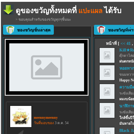
ดูของขวัญทั้งหมดที่
ได้รับ
แปะแผล
> ขอบคุณสำหรับของขวัญทุกๆชิ้นนะ
หน้าที่ [
<<
41
Kill★R
ตุ๊กตาไล่
ฝนตกหนัก
หอยทากก
ขนมหวาน
Happy Ne
ความมื
ระฆังเสีย
ผมงบน้อย
นาฬิกาท
ระฆังเสีย
meennymeenny
ใกล้ขึ้นป
วันที่มอบของ
3 ต.ค. 54
มันหายไป
Black Ja