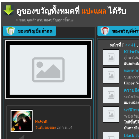
ดูของขวัญทั้งหมดที่
ได้รับ
แปะแผล
> ขอบคุณสำหรับของขวัญทุกๆชิ้นนะ
หน้าที่ [
<<
41
Kill★R
ตุ๊กตาไล่
ฝนตกหนัก
หอยทากก
ขนมหวาน
Happy Ne
ความมื
ระฆังเสีย
ผมงบน้อย
นาฬิกาท
ระฆังเสีย
NoWsR
ใกล้ขึ้นป
วันที่มอบของ
28 ก.ย. 54
มันหายไป
Black Ja