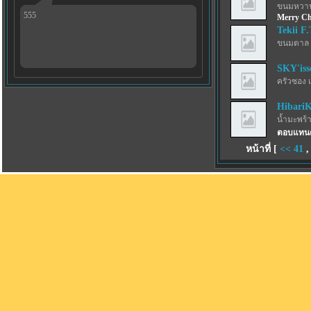
ขนมหวาน
555
Merry Ch
Tekii F.
ขนมตาล 
SKY'iss
ครัวซอง 
Hibari
น้ำมะพร้
ตอบแทนค
หน้าที่ [
<<
41