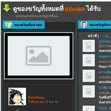
ดูของขวัญทั้งหมดที่
ได้รับ
แปะแผล
> ขอบคุณสำหรับของขวัญทุกๆชิ้นนะ
หน้าที่ [
<<
41
Kill★R
ตุ๊กตาไล่
ฝนตกหนัก
หอยทากก
ขนมหวาน
Happy Ne
ความมื
ระฆังเสีย
ผมงบน้อย
นาฬิกาท
ระฆังเสีย
Dark/Zhang
ใกล้ขึ้นป
วันที่มอบของ
27 ก.ย. 54
มันหายไป
Black Ja