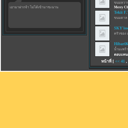
ขนมหวาน
เอามาฝากจ้า ไม่ได้เข้ามาซะนาน
Merry Ch
Tekii F.
ขนมตาล 
SKY'iss
ครัวซอง 
Hibari
น้ำมะพร้
ตอบแทนค
หน้าที่ [
<<
41