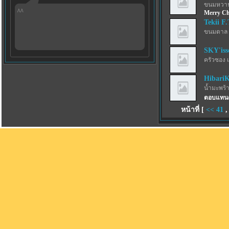
ขนมหวาน
^^
Merry Ch
Tekii F.
ขนมตาล 
SKY'iss
ครัวซอง 
Hibari
น้ำมะพร้
ตอบแทนค
หน้าที่ [
<<
41