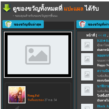
ดูของขวัญทั้งหมดที่
ได้รับ
แปะแผล
> ขอบคุณสำหรับของขวัญทุกๆชิ้นนะ
หน้าที่ [
<<
41
Kill★R
ตุ๊กตาไล่
ฝนตกหนัก
หอยทากก
ขนมหวาน
Happy Ne
ความมื
ระฆังเสีย
ผมงบน้อย
นาฬิกาท
ระฆังเสีย
Nong.Ful
ใกล้ขึ้นป
วันที่มอบของ
27 ก.ย. 54
มันหายไป
Black Ja