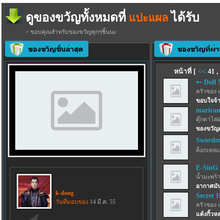
ดูของขวัญทั้งหมดที่
ได้รับ
แปะแผล
> ขอบคุณสำหรับของขวัญทุกๆชิ้นนะ
หน้าที่ [
<<
41
➸ Doll 
ครัวซอง 
ขอบใจจ้าา
marira
ตุ๊กตาไล่
ของขวัญ
Swordma
ค็อกเทลแ
E-SinG
น้ำมะพร้
อากาศมั
k-dong
Secret 
วันที่มอบของ
14 มี.ค. 55
ครัวซอง 
แต้งกิ้วห