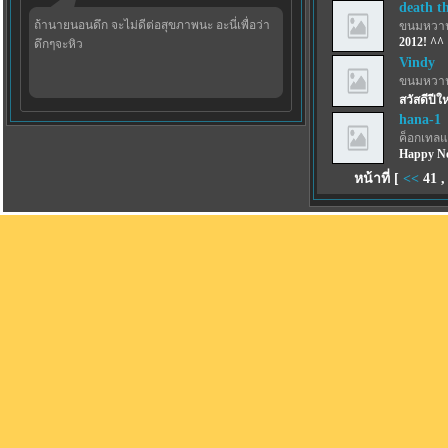
death t
ถ้านายนอนดึก จะไม่ดีต่อสุขภาพนะ อะนี่เพื่อว่า
ขนมหวาน
2012! ^^
ดึกๆจะหิว
Vindy
ขนมหวาน
สวัสดีปีใ
hana-1
ค็อกเทลแ
Happy Ne
หน้าที่ [
<<
41