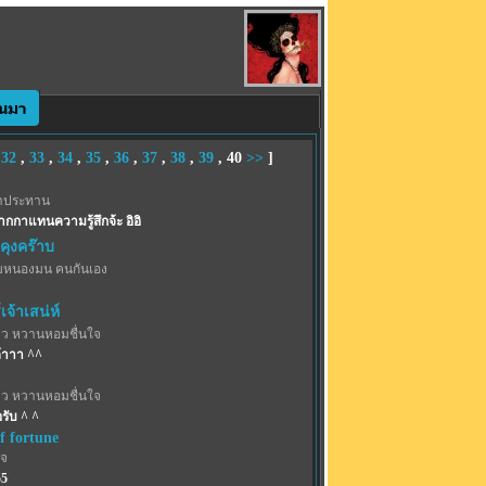
,
32
,
33
,
34
,
35
,
36
,
37
,
38
,
39
,
40
>>
]
าประทาน
ปากกาแทนความรู้สึกจ้ะ อิอิ
คุงคร๊าบ
มหนองมน คนกันเอง
จ้าเสน่ห์
าว หวานหอมชื่นใจ
้าาา ^^
าว หวานหอมชื่นใจ
รับ ^ ^
f fortune
เจ
55