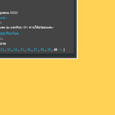
ผุเลยนะ 55555
urit~
เจ
ะคะ อะ แลกกันๆ >O< ทานให้อร่อยนะคะ~
สุดเรียบร้อย
ฉัน
ปเรย
,
32
,
33
,
34
,
35
,
36
,
37
,
38
,
39
,
40
>>
]