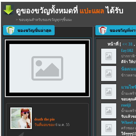
ดูของขวัญทั้งหมดที่
ได้รับ
แปะแผล
> ขอบคุณสำหรับของขวัญทุกๆชิ้นนะ
หน้าที่ [
<<
31
fay102
ปากกาฟ้
ดีจ้า ให้
น้องเนม
ข้าวหลา
แวมไพร์เ
น้ำมะพร้
ขอบคุณค
roeiji
น้ำมะพร้
รับแล้วขอ
death the pio
Wheel o
วันที่มอบของ
6 ม.ค. 55
ครัวซอง 
ให้ๆๆๆๆ5