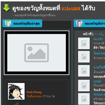
ดูของขวัญทั้งหมดที่
ได้รับ
แปะแผล
> ขอบคุณสำหรับของขวัญทุกๆชิ้นนะ
หน้าที่ [
<<
31
fay102
ปากกาฟ้
ดีจ้า ให้
น้องเนม
ข้าวหลา
แวมไพร์เ
น้ำมะพร้
ขอบคุณค
roeiji
น้ำมะพร้
รับแล้วขอ
Dark/Zhang
Wheel o
วันที่มอบของ
27 ก.ย. 54
ครัวซอง 
ให้ๆๆๆๆ5