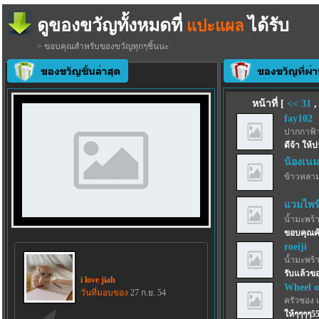
ดูของขวัญทั้งหมดที่
ได้รับ
แปะแผล
> ขอบคุณสำหรับของขวัญทุกๆชิ้นนะ
หน้าที่ [
<<
31
fay102
ปากกาฟ้
ดีจ้า ให้
น้องเนม
ข้าวหลา
แวมไพร์เ
น้ำมะพร้
ขอบคุณค
roeiji
น้ำมะพร้
รับแล้วขอ
i love jiah
Wheel o
วันที่มอบของ
27 ก.ย. 54
ครัวซอง 
ให้ๆๆๆๆ5