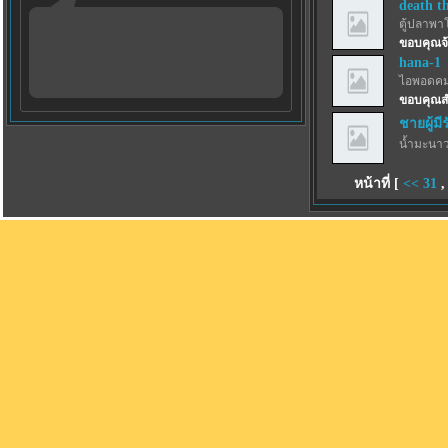
death t
ตู้ปลาพา
ขอบคุณจ้
hana-1
ไอพอดคม
ขอบคุณส
ชายผู้มี
น้ำมะนาว
หน้าที่ [
<<
31