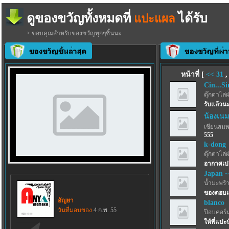
ดูของขวัญทั้งหมดที่
ได้รับ
แปะแผล
> ขอบคุณสำหรับของขวัญทุกๆชิ้นนะ
หน้าที่ [
<<
31
Cin...Si
ตุ๊กตาไล่
รับแล้วนะ
น้องเนม
เซียนสม
555
k-dong
ตุ๊กตาไล่
อากาศเปล
Japan ~
น้ำมะพร้
ของตอบแ
อัญยา
blanco
วันที่มอบของ
4 ก.พ. 55
ป๊อบคอร์
ให้พี่แปะ