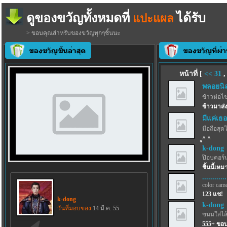
ดูของขวัญทั้งหมดที่
ได้รับ
แปะแผล
> ขอบคุณสำหรับของขวัญทุกๆชิ้นนะ
หน้าที่ [
<<
31
พลอยนิล
ข้าวห่อไข
ข้าวมาส่ง
มีแค่เ
มือถือสุด
ู^ ^
k-dong
ป๊อบคอร์
ชิ้นนี้เห
............
color came
123 แช!
k-dong
k-dong
วันที่มอบของ
14 มี.ค. 55
ขนมใส่ไส
555+ ขอ