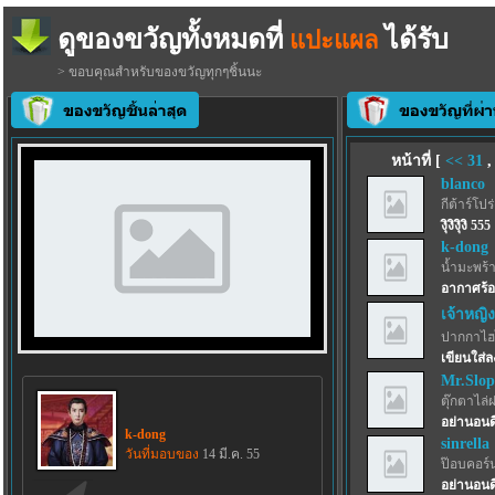
ดูของขวัญทั้งหมดที่
ได้รับ
แปะแผล
> ขอบคุณสำหรับของขวัญทุกๆชิ้นนะ
หน้าที่ [
<<
31
blanco
กีต้าร์โปร
งุิงิงุิงิ 555
k-dong
น้ำมะพร้
อากาศร้อ
เจ้าหญิง
ปากกาไฮไล
เขียนใส่
Mr.Slo
ตุ๊กตาไล่
อย่านอนด
k-dong
sinrella
วันที่มอบของ
14 มี.ค. 55
ป๊อบคอร์
อย่านอน