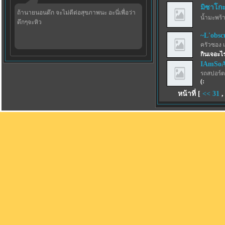
มิซาโก
ถ้านายนอนดึก จะไม่ดีต่อสุขภาพนะ อะนี่เพื่อว่า
น้ำมะพร้
ดึกๆจะหิว
~L'obsc
ครัวซอง 
กินเจอะไ
IAmSo
รถสปอร์ตว
(:
หน้าที่ [
<<
31