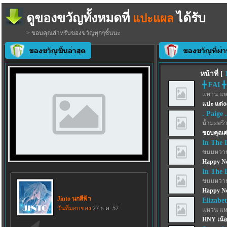
ดูของขวัญทั้งหมดที่
ได้รับ
แปะแผล
> ขอบคุณสำหรับของขวัญทุกๆชิ้นนะ
หน้าที่ [
╋ FAI ╋
แหวน แห
แปะ แต่ง
. Paige .
น้ำมะพร้
ขอบคุณค
In The 
ขนมหวาน
Happy Ne
In The 
ขนมหวาน
Happy Ne
Jinto นกสีฟ้า
Elizabe
วันที่มอบของ
27 ธ.ค. 57
แหวน แห
HNY เน้อ